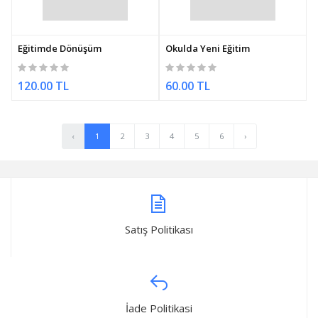
Eğitimde Dönüşüm
Okulda Yeni Eğitim
120.00 TL
60.00 TL
‹
1
2
3
4
5
6
›
Satış Politikası
İade Politikasi